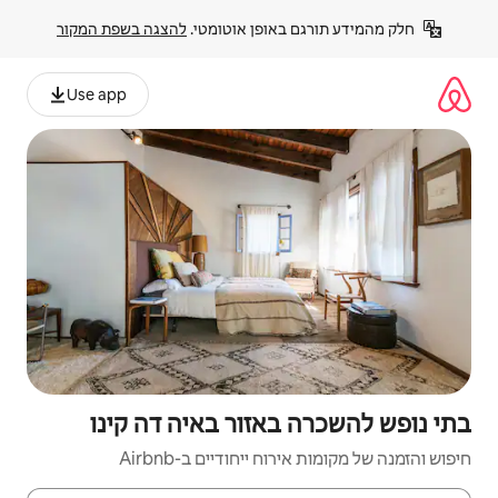
פן אוטומטי. 
להצגה בשפת המקור
Use app
זור באיה דה קינו
יחודיים ב-Airbnb