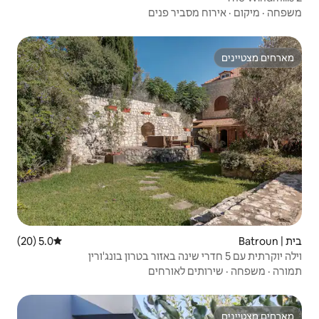
ר פנים
5.0 (20)
דירוג ממוצע של 5.0 מתוך 5, 20 ביקורות
ורחים