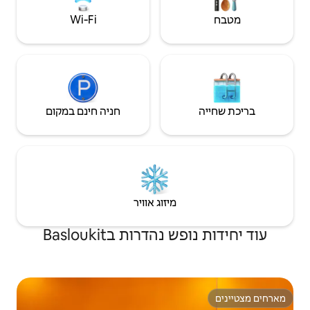
Wi‑Fi
חניה חינם במקום
יזוג אוויר
ות בBasloukit