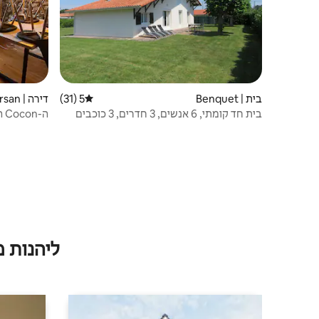
בית | Benquet
5 (31)
דירוג ממוצע של 5 מתוך 5, 31 ביקורות
דירה | Mont-de-Marsan
בית חד קומתי, 6 אנשים, 3 חדרים, 3 כוכבים
ה-Cocon האותנטי - אבן חשופה - T2
ליהנות 