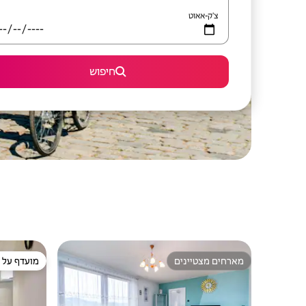
צ'ק-אאוט
חיפוש
מארחים מצטיינים
מועדף על י
מארחים מצטיינים
מועדף על י