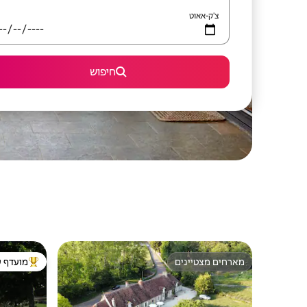
צ'ק-אאוט
חיפוש
מארחים מצטיינים
מועדף ע
מארחים מצטיינים
מוביל בקרב