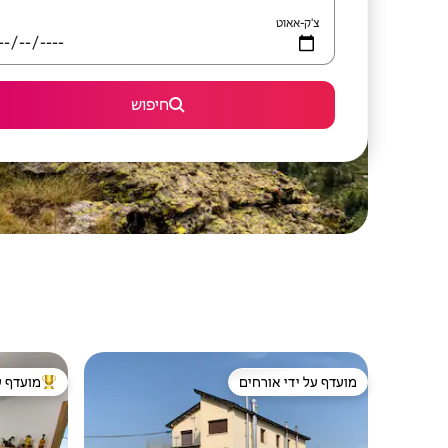
צ'ק-אאוט
חיפוש
מועדף על ידי אורחים
מועדף ע
מועדף על ידי אורחים
מוביל בקרב