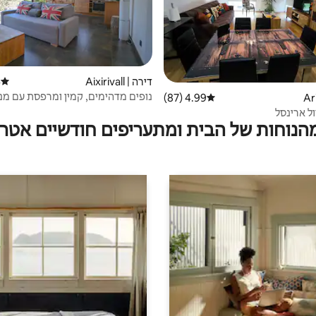
דירה | Aixirivall
)
דירוג 
נופים מדהימים, קמין ומרפסת עם מנ
4.99 (87)
דירוג ממוצע של 4.99 מתוך 5, 87 ביקורות
ול ארינסל
מהנוחות של הבית ומתעריפים חודשיים אטרק