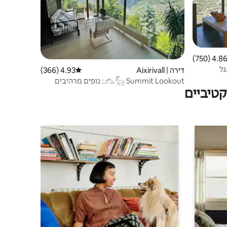
4.86 (750
ממוצע של 4.86 מתוך 5, 750 ביקורות
גל
דירה | Aixirivall
4.93 (366)
דירוג ממוצע של 4.93 מתוך 5, 366 ביקורות
‎𓃹𓃵‎ Summit Lookout: נופים מרהיבים
טיביים
ורגיעה