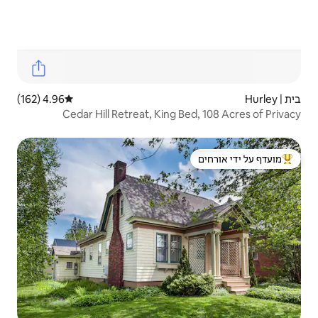
4.96 (162)
דירוג ממוצע של 4.96 מתוך 5, 162 ביקורות
Cedar Hill Retreat, King
 ידי אורחים