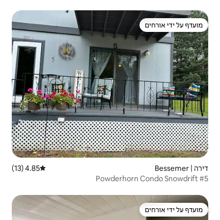
4.85 (13)
דירוג ממוצע של 4.85 מתוך 5, 13 ביקורות
Powderh