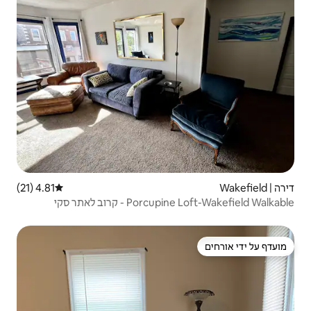
4.81 (21)
דירוג ממוצע של 4.81 מתוך 5, 21 ביקורות
קרוב לאתר סקי