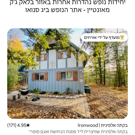
ת אחרות באזור בלאק ג'ק
ר הנופש ביג סנואו
 ידי אורחים
4.95 (171)
דירוג ממוצע של 4.95 מתוך 5, 171 ביקורות
פסגת הנחושת ואגם סופרי