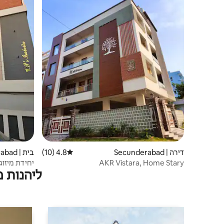
דירה | Secunderabad
4.8 (10)
דירוג ממוצע של 4.8 מתוך 5, 10 ביקורות
בית | Secunderabad
AKR Vistara, Home Stary
ליהנות 
ומטבח ליד 