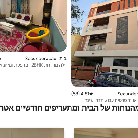
בית | Secunderabad
די
וילה מרווחת 2BHK | מרפסת ומיזוג
סקונדראבאד
4.81 (58)
דירוג ממוצע של 4.81 מתוך 5, 58 ביקורות
יחידת מיזוג אוויר פרטית עם 2 חדרי שינה
מהנוחות של הבית ומתעריפים חודשיים אטרק
קומפאלי | היידראבאד