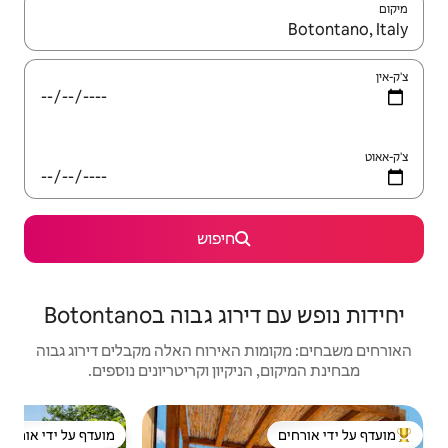
יש לנווט עם מקשי החיצים למעלה ולמטה או לעיין בעזרת תנועות מגע או החלקה.
חיפוש
בוה בBotontano
האירוח האלה מקבלים דירוג גבוה
יקיון וקריטריונים נוספים.
יחידת די
מועדף על ידי אורחים
מוע
ל ידי אורחים
מועדף על ידי אורחים
מוע
חווה