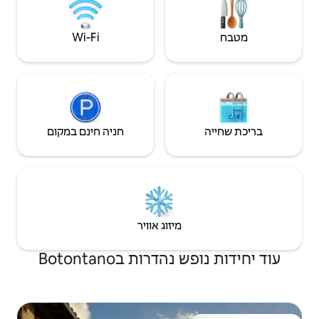
Wi‑Fi
חניה חינם במקום
יזוג אוויר
ת בBotontano