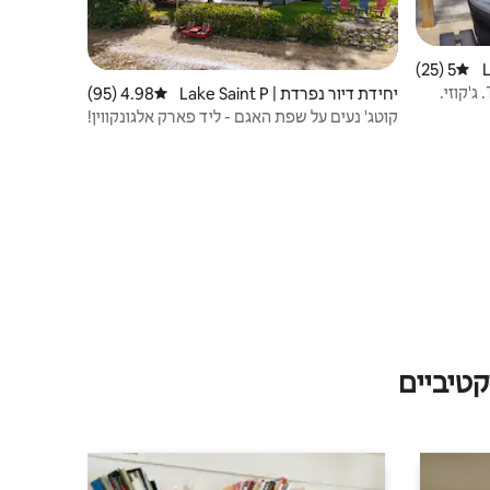
La
5 (25)
דירוג ממוצע של 5 מתוך 5, 25 ביקורות
The Laughing Moose Lodge Too. ג'קוזי.
יחידת דיור נפרדת | Lake Saint P
4.98 (95)
דירוג ממוצע של 4.98 מתוך 5, 95 ביקורות
eter
קוטג' נעים על שפת האגם - ליד פארק אלגונקווין!
טיביים