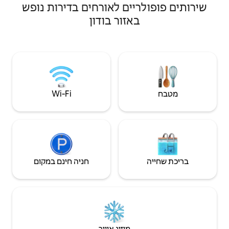
ם לאורחים בדירות נופש
בסאדלוורת ', הידועה במסלולי ההליכה
המרהיבים ובכפרים הציוריים שלה. בקרבת
ור בודון
מקום תמצאו מסעדות, שתייה ופעילויות: כולל
אמפוריום הג'ין של Old Bell Inn מחזיק בשיא
העולם. כדאי להזמין עוד היום כדי לחוות את
מקום המסתור ההיסטורי הייחודי והמקסים הזה.
Wi‑Fi
חניה חינם במקום
יזוג אוויר