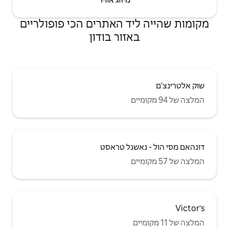
 האתרים הכי פופולריים
ור בודון
ל טראסט