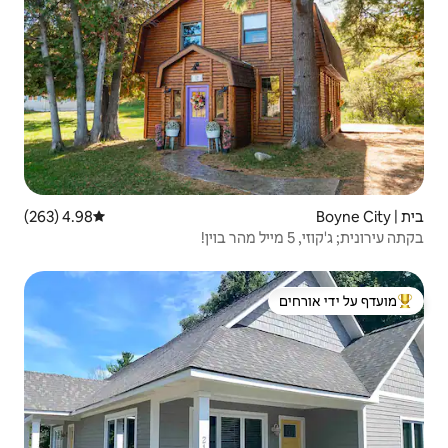
4.98 (263)
דירוג ממוצע של 4.98 מתוך 5, 263 ביקורות
 ידי אורחים