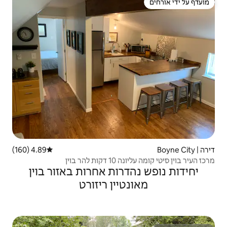
4.89 (160)
דירוג ממוצע של 4.89 מתוך 5, 160 ביקורות
 בוין
רות אחרות באזור בוין
יין ריזורט