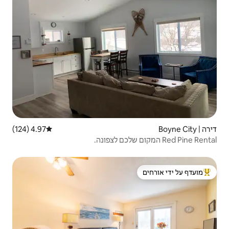
4.97 (124)
דירוג ממוצע של 4.97 מתוך 5, 124 ביקורות
 ידי אורחים