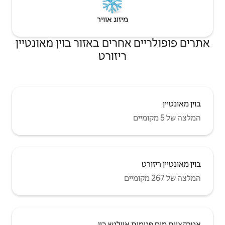
יזוג אוויר
רים באזור בוין מאונטיין
יזורט
ולנש ביי