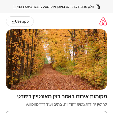
פן אוטומטי. 
להצגה בשפת המקור
Use app
וין מאונטיין ריזורט
ם ועוד דרך Airbnb