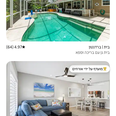
4.97 (64)
דירוג ממוצע של 4.97 מתוך 5, 64 ביקורות
 ידי אורחים