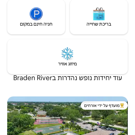
חניה חינם במקום
יזוג אוויר
Braden River
 ידי אורחים