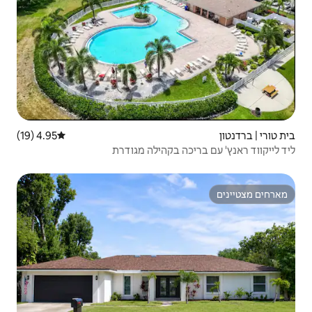
4.95 (19)
דירוג ממוצע של 4.95 מתוך 5, 19 ביקורות
בקהילה מגודרת