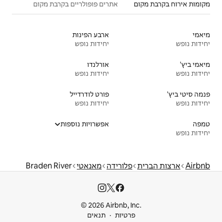
אתרים פופולריים בקרבת מקום
ארבע הפינות
יחידות נופש
אורלנדו
יחידות נופש
פורט לודרדייל
יחידות נופש
אפשרויות נוספות
רידה
מאנאטי
Braden River
© 2026 Airbnb
ות
תנאים