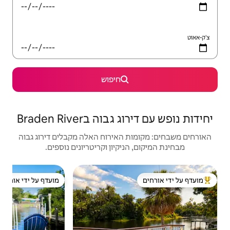
חיפוש
בBraden River
האירוח האלה מקבלים דירוג גבוה
יקיון וקריטריונים נוספים.
קוטג'
מועדף על ידי אורחים
מוע
ל ידי אורחים
מועדף על ידי אורחים
מוע
פרטי
מעל ד