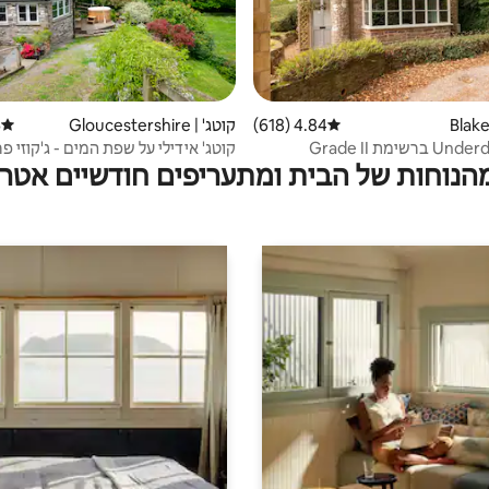
4.84 (618)
דירוג ממוצע של 4.84 מתוך 5, 618 ביקורות
קוטג' | Gloucestershire
)
דירוג 
קוטג' אידילי על שפת המים - ג'קוזי פר
מהנוחות של הבית ומתעריפים חודשיים אטרק