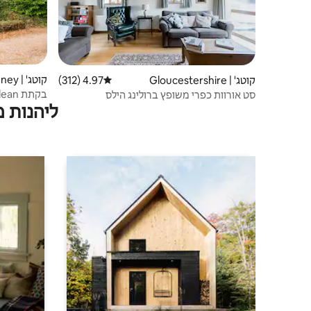
קוטג' | Blakeney
קוטג' | Gloucestershire
4.97 (312)
דירוג ממוצע של 4.97 מתוך 5, 312 ביקורות
בקתת Underdean ברשימת Grade II
סט אורוות כפרי משופץ ברולינג הילס
ליהנות 