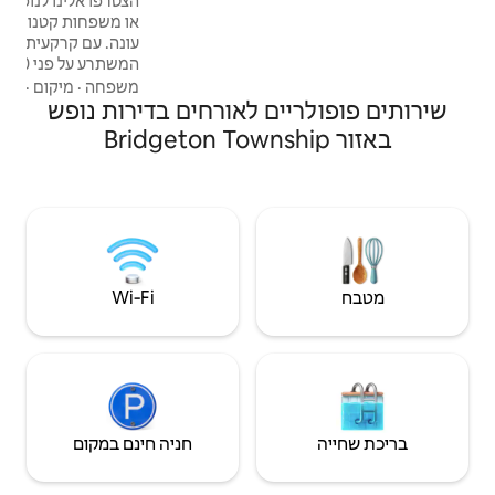
הצטרפו אלינו לנופש השקט הזה המושלם לזוגות
או משפחות קטנות. מקום מפלט נהדר בכל
עונה. עם קרקעית חולית ומים נקיים, האגם הזה,
המשתרע על פני 60 דונם, הוא מקום נפלא
לפאדלבורד, קיאק, דגים, סירה או סתם לשבת,
משפחה
·
מיקום
·
חיות מחמד
ם לאורחים בדירות נופש
לנוח ולקרוא. עלייה הדרגתית בעומק וללא
הורדה. יש 2 השקות ציבוריות והמזח הפרטי
שלנו באורך 40 רגל לסירה או לסקי סילון
משלכם! יש 2 קיאקים וגלשן סאפ אחד.
מצטרפים אלינו בחורף? דיג בקרח, שבילי
אופנועי שלג מקומיים ושקיעות יפהפיות.
Wi‑Fi
חניה חינם במקום