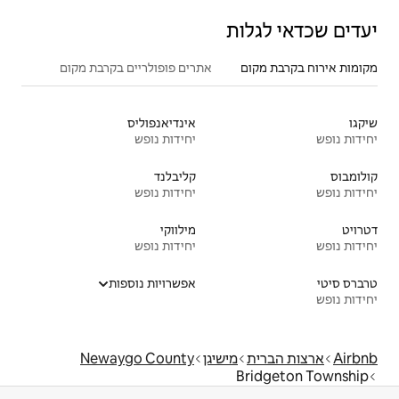
אתרים פופולריים בקרבת מקום
אינדיאנפוליס
יחידות נופש
קליבלנד
יחידות נופש
מילווקי
יחידות נופש
אפשרויות נוספות
יגן
Newaygo County