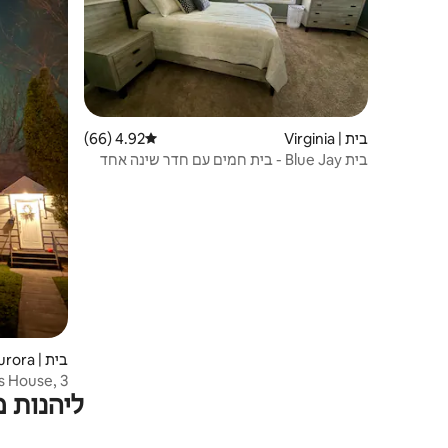
בית | Virginia
4.92 (66)
דירוג ממוצע של 4.92 מתוך 5, 66 ביקורות
בית Blue Jay - בית חמים עם חדר שינה אחד
בווירג'יניה שמתאים ל-4 אנשים
בית | Aurora
ליהנות 
גישה ל-Mesabi Trail