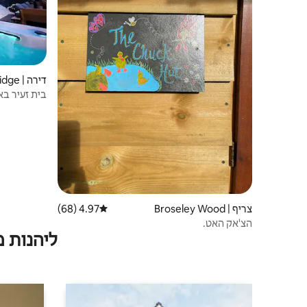
דירה | Ironbridge
בית זעיר בא
צריף | Broseley Wood
4.97 (68)
דירוג ממוצע של 4.97 מתוך 5, 68 ביקורות
הצ'אק האט.
ליהנות 