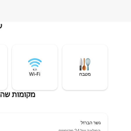
ש
מטבח
Wi‑Fi
מקומות שהייה ל
גשר הברזל
המלצה של 24 מקומיים