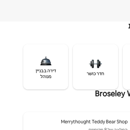
דירה בבניין
חדר כושר
מנוהל
Merrythought Teddy Bear Shop
המלצה של 8 מקומיים