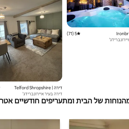
5 (71)
דירוג ממוצע של 5 מתוך 5, 71 ביקורות
יירונברידג'
דירה | Telford Shropshire
ד
דירה בעיר איירונברידג'
מהנוחות של הבית ומתעריפים חודשיים אטרק