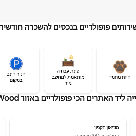
ירותים פופולריים בנכסים להשכרה חודשית
פינת עבודה
חניה חינם
חיות מחמד
מותאמת למחשב
במקום
נייד
יד האתרים הכי פופולריים באזור Broseley Wood
מוזיאון הקניון
המלצה של 38 מקומיים