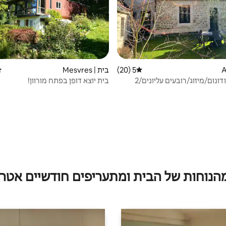
5 (20)
דירוג ממוצע של 5 מתוך 5, 20 ביקורות
בית | Mesvres
די
וילה אוגוסטודונום/מיזוג/רובעים עליונים/2
בית יוצא דופן בפתח מורוון!
מהנוחות של הבית ומתעריפים חודשיים אטרק