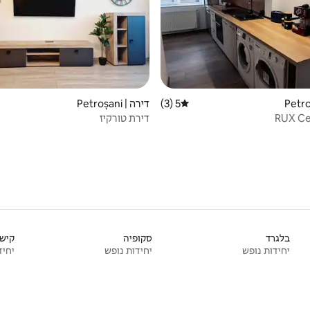
5 (3)
דירה | Petroșani
דירוג ממוצע של 5 מתוך 5, 3 ביקורות
RUX Ce
דירת טורקיז
בלגרד
סקופיה
קישי
יחידות נופש
יחידות נופש
יחיד