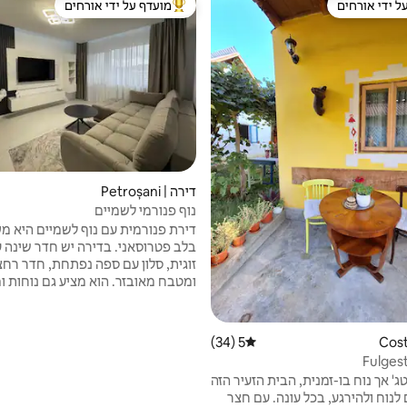
ל ידי אורחים
מועדף על ידי אורחים
 נכסים מועדפים על ידי אורחים
מוביל בקרב נכסים מועדפים על ידי א
דירה | Petroșani
נוף פנורמי לשמיים
דירת פנורמית עם נוף לשמיים היא מק
בלב פטרוסאני. בדירה יש חדר שינה 
זוגית, סלון עם ספה נפתחת, חדר רחצ
ומטבח מאובזר. הוא מציע גם נוחות 
גדולה עם נו
אתם קרובים לחנויות, מסעדות, בתי
ונקודות העניין העיקריות. אתרי הנופ
5 (34)
דירוג ממוצע של 5 מתוך 5, 34 ביקורות
(15 ק"מ), סטראג'ה (25 ק"מ) וא
טרנסאלפינה (36 ק"מ) נגישים בקלות.
טג' אך נוח בו-זמנית, הבית הזעיר הזה
לנוח ולהירגע, בכל עונה. עם חצר