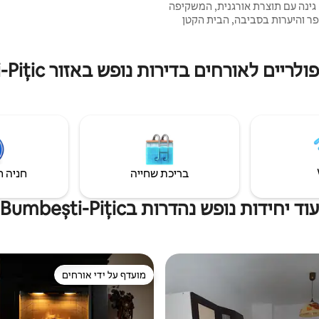
 גינה עם תוצרת אורגנית, המשקיפה
פר והיערות בסביבה, הבית הקטן
פשרות ליהנות מהטבע, בשעות
. זה המקום המושלם לנוודים
ם חיבור אינטרנט טוב מאוד
יים לאורחים בדירות נופש באזור Bumbești-Pițic
ם סיבים אופטיים). יש להשתמש
במפות גוגל (או ב-Waze) כדי לקבל כתובת
בריכת שחייה
חניה ח
עוד יחידות נופש נהדרות בBumbești-Pițic
מועדף על ידי אורחים
מועדף על ידי אורחים