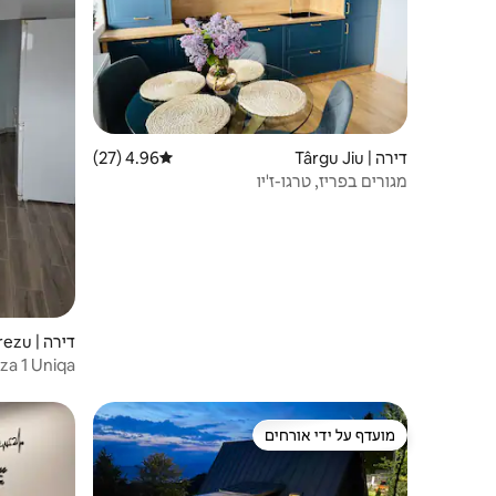
דירה | Târgu Jiu
4.96 (27)
דירוג ממוצע של 4.96 מתוך 5, 27 ביקורות
מגורים בפריז, טרגו-ז'יו
דירה | Horezu
za 1 Uniqa
מועדף על ידי אורחים
מועדף על ידי אורחים