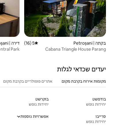
בקתה | Petroșani
5 (16)
דירוג ממוצע של 5 מתוך 5, 16 ביקורות
דירה | Petroșani
ntral Park
Cabana Triangle House Parang
יעדים שכדאי לגלות
מקומות אירוח בקרבת מקום
אתרים פופולריים בקרבת מקום
בודפשט
בוקרשט
יחידות נופש
יחידות נופש
סרייבו
אפשרויות נוספות
יחידות נופש