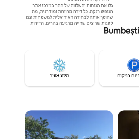
גלו את הנוחות והשלווה של ההר במרכז אתר
הנופש רנקה. כל דירה מרווחת ומודרנית, מה
שהופך אותה לבחירה האידיאלית למשפחות וגם
לזוגות שרוצים שהייה מרגיעה בהרים. הדירות
ממוקמות במרכז אתר הנופש, ממש מול מדרון
הסקי M1. בין אם אתם באים לסקי, לסוף שבוע
משפחתי או רק לכמה ימים הרחק מההמולה של
העיר, ב-Celeste Luxury Apartments
תמצאו את המרחב והנוחות שאתם צריכים.
ינם במקום
מיזוג אוויר