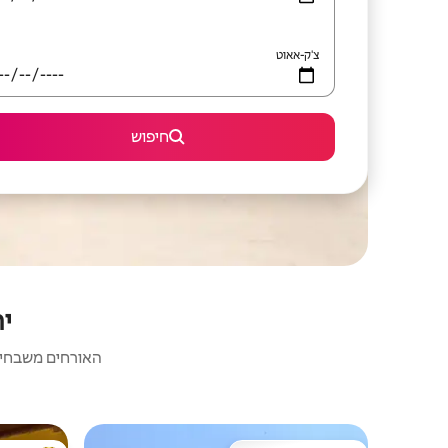
צ'ק-אאוט
חיפוש
יח
האורחים משבחים: