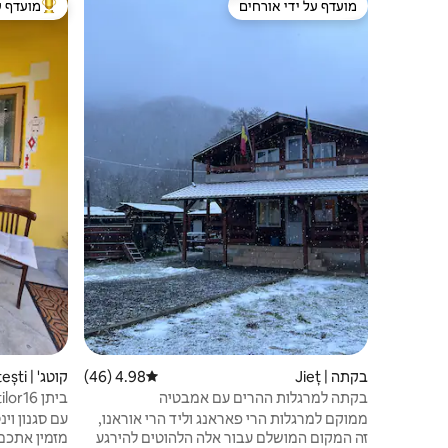
מועדף על ידי אורחים
מועדף ע
מועדף על ידי אורחים
מוביל בקרב
בקתה | Jieț
4.98 (46)
דירוג ממוצע של 4.98 מתוך 5, 46 ביקורות
קוטג' | Costești
בקתה למרגלות ההרים עם אמבטיה
ביתן Fulgestilor16
ממוקם למרגלות הרי פאראנג וליד הרי אוראנו,
עם סגנון וינ
זה המקום המושלם עבור אלה הלהוטים להירגע
מזמין אתכם 