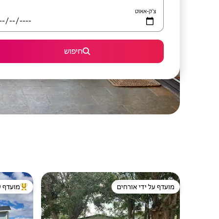
צ'ק-אאוט
חיפוש
מועדף על ידי אורחים
מועדף ע
מועדף על ידי אורחים
מוביל בקרב