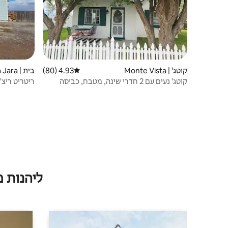
קוטג' | Monte Vista
4.93 (80)
דירוג ממוצע של 4.93 מתוך 5, 80 ביקורות
בית | La Jara
קוטג' נעים עם 2 חדרי שינה, מטבח, כביסה
ריטריט ריצ'
וחצר!!
ליהנות 