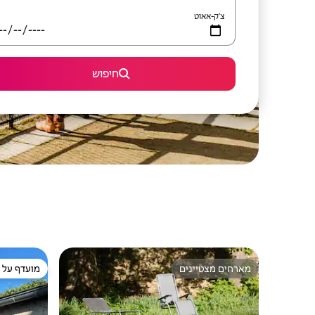
צ'ק-אאוט
חיפוש
מארחים מצטיינים
מועדף על י
מארחים מצטיינים
מועדף על י