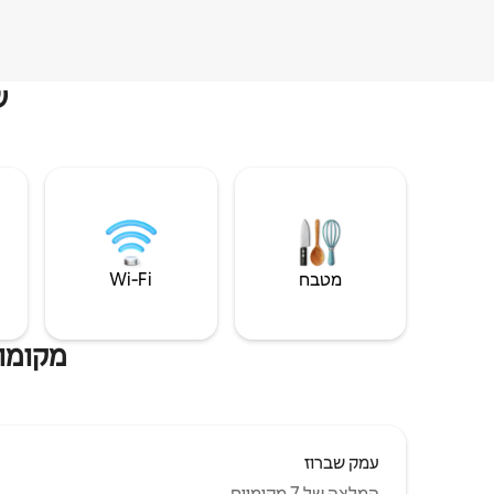
ש
מטבח
Wi‑Fi
מקומות
עמק שברוז
המלצה של 7 מקומיים