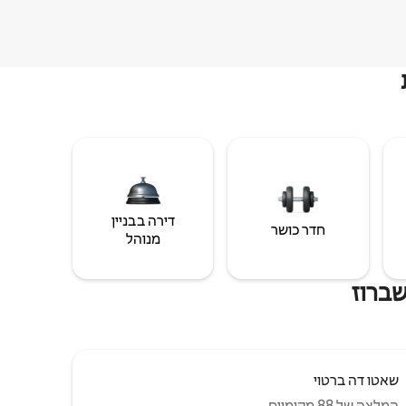
דירה בבניין
חדר כושר
מנוהל
שברוז
שאטו דה ברטוי
המלצה של 88 מקומיים