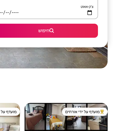
צ'ק-אאוט
חיפוש
מועדף על ידי אורחים
מועדף על י
מוביל בקרב נכסים מועדפים על ידי אורחים
מועדף על י