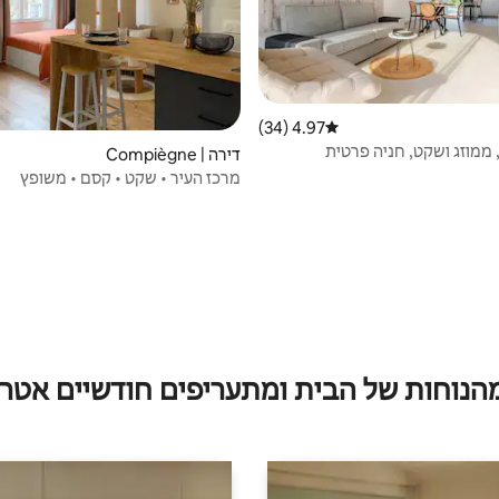
4.97 (34)
דירוג ממוצע של 4.97 מתוך 5, 34 ביקורות
 ממוזג ושקט, חניה פרטית
דירה | Compiègne
מרכז העיר • שקט • קסם • משופץ
מהנוחות של הבית ומתעריפים חודשיים אטרק