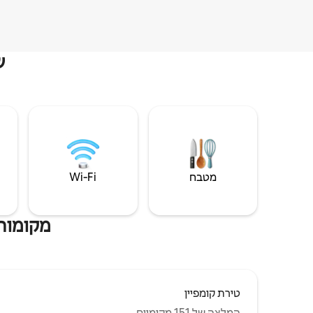
ש
מטבח
Wi‑Fi
מקומות 
טירת קומפיין
המלצה של 151 מקומיים