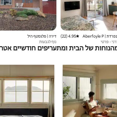
יחידת דיור נפרדת | Aberfoyle P
4.95 (22)
דירוג ממוצע של 4.95 מתוך 5, 22 ביקורות
דירה | פלגסטף היל
רני - פרטי
נוף לגבעות
מהנוחות של הבית ומתעריפים חודשיים אטרק