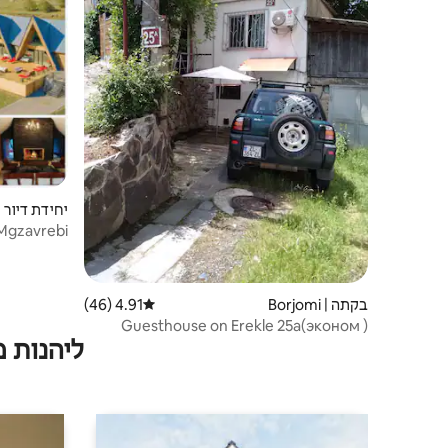
יחידת דיור | akuriani
 Mgzavrebi
בקתה | Borjomi
4.91 (46)
דירוג ממוצע של 4.91 מתוך 5, 46 ביקורות
Guesthouse on Erekle 25a(эконом )‎
ליהנות 