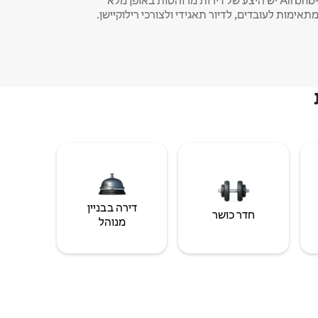
ב-Airbnb יש היצע של דירות מרוהטות באופן מלא
תאימות לעובדים, לדיור תאגידי ולצורכי רילוקיישן.
דירה בבניין
חדר כושר
מנוהל