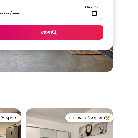
צ'ק-אאוט
חיפוש
מועדף על ידי אורחים
מועדף על י
מוביל בקרב נכסים מועדפים על ידי אורחים
מועדף על י