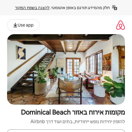
פן אוטומטי. 
להצגה בשפת המקור
Use app
D
ם ועוד דרך Airbnb