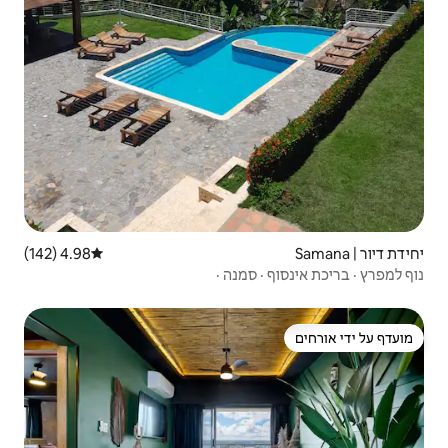
4.98 (142)
דירוג ממוצע של 4.98 מתוך 5, 142 ביקורות
מנה ·