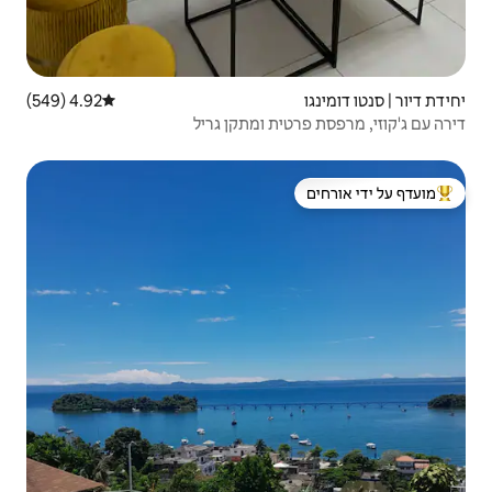
4.92 (549)
דירוג ממוצע של 4.92 מתוך 5, 549 ביקורות
 ומתקן גריל
 ידי אורחים