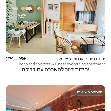
ה
4.95 (279)
דירוג ממוצע של 4.95 מתוך 5, 279 ביקורות
Boho and chic total AC n
 להשכרה עם בריכה