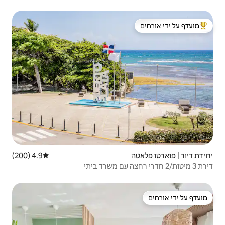
 ידי אורחים
4.9 (200)
דירוג ממוצע של 4.9 מתוך 5, 200 ביקורות