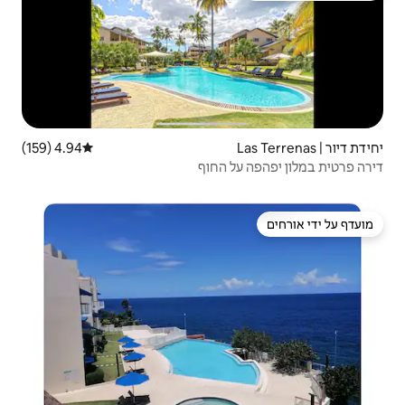
4.94 (159)
דירוג ממוצע של 4.94 מתוך 5, 159 ביקורות
החוף