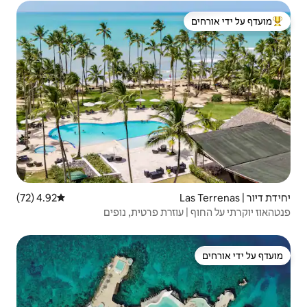
 ידי אורחים
4.92 (72)
דירוג ממוצע של 4.92 מתוך 5, 72 ביקורות
רת פרטית, נופים