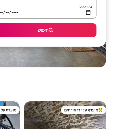
צ'ק-אאוט
חיפוש
מועדף על ידי אורחים
מועדף על י
מוביל בקרב נכסים מועדפים על ידי אורחים
מועדף על י