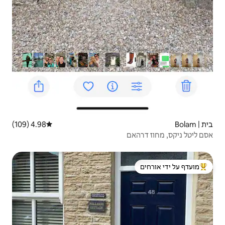
4.98 (109)
דירוג ממוצע של 4.98 מתוך 5, 109 ביקורות
 ידי אורחים