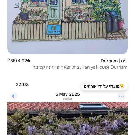
4.92 (155)
דירוג ממוצע של 4.92 מתוך 5, 155 ביקורות
 ידי אורחים