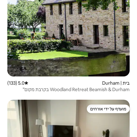
5.0 (133)
דירוג ממוצע של 5.0 מתוך 5, 133 ביקורות
Woo בקרבת מקום”