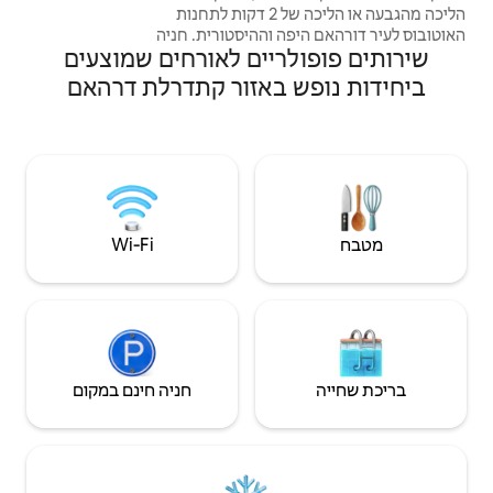
הליכה מהגבעה או הליכה של 2 דקות לתחנות
וההיסטורית. חניה
יים לאורחים שמוצעים
ל הנכס הממוקם
ר חניה ברחוב
אזור קתדרלת דרהאם
ק קילומטר אחד
אוניברסיטת דורהאם נמצאת במרחק 1.6 מייל
דורהאם נמצא
 אנחנו מקבלים בברכה
 בעת ביצוע
Wi‑Fi
חניה חינם במקום