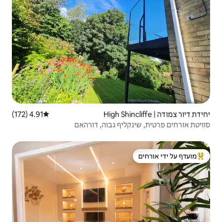
4.91 (172)
דירוג ממוצע של 4.91 מתוך 5, 172 ביקורות
ף גבוה, דורהאם
 ידי אורחים