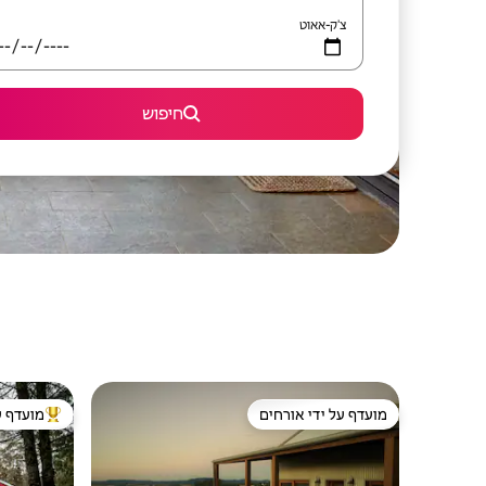
צ'ק-אאוט
חיפוש
מועדף על ידי אורחים
מועדף ע
מועדף על ידי אורחים
מוביל בקרב