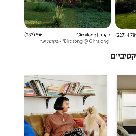
בקתה | Girralong
5 (283)
דירוג ממוצע של 5 מתוך 5, 283 ביקורות
4.78 (227)
 ממוצע של 4.78 מתוך 5, 227 ביקורות
"Birdsong @ Girralong" - בקתת יער
מבודדת
טיביים