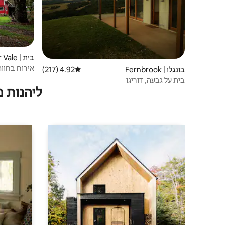
בית | Deer Vale
אירוח בחווה d Shed
בונגלו | Fernbrook
4.92 (217)
דירוג ממוצע של 4.92 מתוך 5, 217 ביקורות
בית על גבעה, דוריגו
ליהנות 