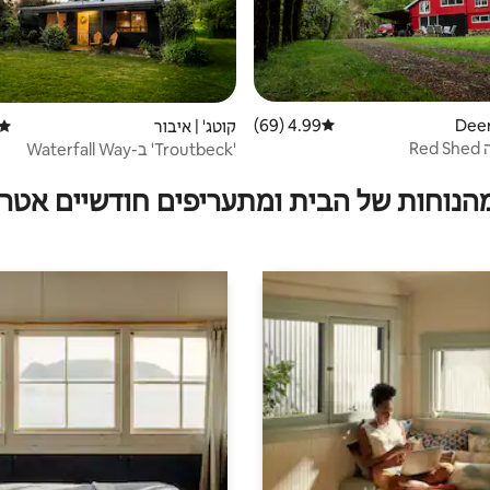
4.99 (69)
דירוג ממוצע של 4.99 מתוך 5, 69 ביקורות
קוטג' | איבור
דירוג
Re
'Troutbeck' ב-Waterfall Way
מהנוחות של הבית ומתעריפים חודשיים אטרק