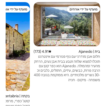
בקתה
מועדף על ידי אורחים
מועדף על ידי אורחים
מוב
בקתה
בקתת
שבילי
ילידי
מיקו
המקי
4.91 (173)
דירוג ממוצע של 4.91 מתוך 5, 173 ביקורות
גישה
מי עם אינטרנט
 אבן נעים, הרחק
 ומהמולה. Ajanedo הוא כפר קטן עם
ולים, כלבים וכ
-30 נשרים מלכותיים. היא ממוקמת בגובה 400
ים בגובה של עד
. בלירגאנס, 13 ק"מ משם, תוכלו
לקניות, לטייל ולאכול. טיולים רגליים,
, סיור במערות,
בקתה | Cantabria
4.89 (170)
דירוג ממוצע של 4.89 מתוך 5, 170 ביקורות
א מהבית בלי
קוטג' כפרי, מרפסת תלויה על צלע הגבעה
קוטג' כפרי שעשוי מאבן וגג צפחה, מקורי