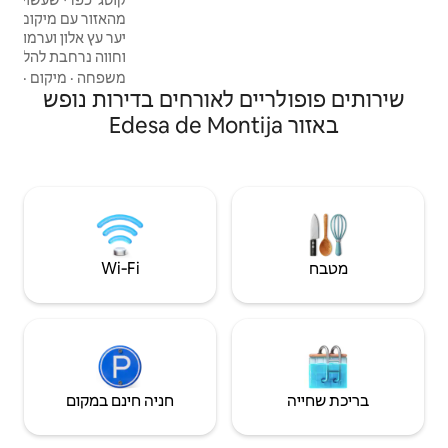
מהאזור עם מיקום ונופים שאין כמותם, יש בו
יער עץ אלון וערמון פרטי עם שולחן פיקניק משלו
וחווה נרחבת להליכה בסביבה שאין דומה לה, 2
קומות, 3 חדרים, אחד מהם עם ספה וטלוויזיה,
משפחה
·
מיקום
·
שירותים לאורחים
ם לאורחים בדירות נופש
מנגל - אח חיצונית, מים, מרפסת מקורה,
מרפסת - מרפסת - מרפסת נוף - מרפסת אבן
התלויה על צלע הגבעה עם נופים מרהיבים של
העמק וההרים, כמו גם את כל הבית.
Wi‑Fi
חניה חינם במקום