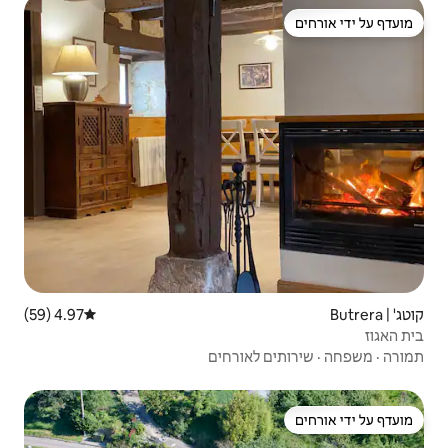
4.97 (59)
דירוג ממוצע של 4.97 מתוך 5, 59 ביקורות
ורחים