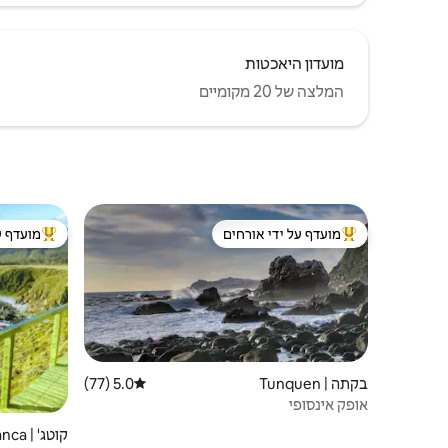
מועדון היאכטות
המלצה של 20 מקומיים
מועדף על ידי אורחים
מועדף ע
מוביל בקרב נכסים מועדפים על ידי אורחים
מוביל בקרב
בקתה | Tunquen
5.0 (77)
דירוג ממוצע של 5.0 מתוך 5, 77 ביקורות
אופק אינסופי
קוטג' | Casablanca