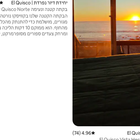
יחידת דיור נפרדת | El Quisco
דירוג
בקתה קטנה ונעימה Quisco Norte ליד החוף
הבקתה הקטנה שלנו בקוויסקו נורטה, 
מגורים, מושלמת כדי להתנתק מהכל ו
מהחוף. הוא ממוקם 10 דקות
ומרחק צעדים ספורים מסופרמרקט, ע
תחנת אוטובוסים ויערות. י
לשהייה שלווה, מטבח מאובזר, תנור, טל
פטיו, חניה מקורה ומקום לנוח עם ה
עם בן הזוג, אידיאלי לחופשת סוף שבוע
בבית אחר בתוך הנכס ואשמח לעזור ל
4.96 (74)
דירוג ממוצע של 4.96 מתוך 5, 74 ביקורות