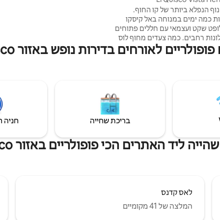
נוף הנפלא ביותר של קו החוף.
ות כמה ימים במנוחה באל קיסקו
. זהו לופט שקט ועצמאי עם חללים פתוחים
ונות רחבים. כמה צעדים מחוף לוס
ופולריים לאורחים בדירות נופש באזור El Quisco
האטרקציות שלו. אתם יכולים ללכת
ד הסלעים לאל קנלו ומה שאתם
ם כדי לצייד את הימים שלכם נמצא
במרחק של 10 דקות הליכה. אפשר לבוא ברגל או
כונית, להסתובב או פשוט לנוח ולשחזר את
כם מול הים.
בריכת שחייה
חניה ח
ייה ליד האתרים הכי פופולריים באזור El Quisco
לאס קדנס
המלצה של 41 מקומיים