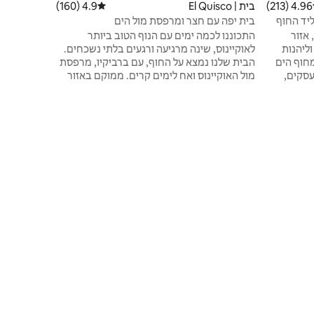
4.96 (213)
 ממוצע של 4.96 מתוך 5, 213 ביקורות
בית | El Quisco
4.9 (160)
דירוג ממוצע של 4.9 מתוך 5, 160 ביקורות
בית יפה עם חצר ומרפסת מול הים
אזור
התכוננו לכמה ימים עם הנוף הטוב ביותר
ליהנות
לאוקיינוס, שינה מרגיעה ורגעים בלתי נשכחים.
 הליכה מחוף הים
הבית שלנו נמצא על החוף, עם ברביקיו, מרפסת
סקים,
מול האוקיינוס ואח לימים קרים. ממוקם באזור
ש בו כל מה שצריך
שקט ומבודד, במרחק הליכה מסופרמרקטים
וויזיה,
וממסעדות. מאובזרת במלואה ומאוד נוחה, עם
משפחה או
כל מה שאתם צריכים לשהות שלכם. כדי לגשת
. אני גר
לבית, צריך לעלות במדרגות ממגרש החניה. לא
ך.
מתאים לאנשים עם ניידות מוגבלת.