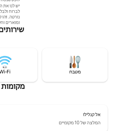
יש לנו את ה
לברוח ולבל
נורטה
ומוארים וחל
שירותים פ
קורסאריוס ו
בשביל במור
צריכי
במ
האנרגיות של
מטבח
Wi‑Fi
מקומות שה
אל קנלילו
המלצה של 10 מקומיים