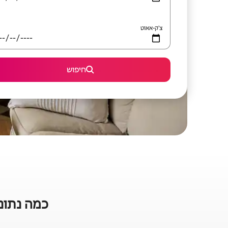
צ'ק-אאוט
חיפוש
כמה נתונים