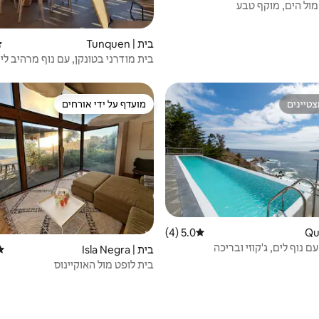
מול הים, מוקף טבע
בית | Tunquen
די
בית מודרני בטונקן, עם נוף מרהיב לי
טיינים
מועדף על ידי אורחים
טיינים
מועדף על ידי אורחים
5.0 (4)
דירוג ממוצע של 5.0 מתוך 5, 4 ביקורות
 נוף לים, ג'קוזי ובריכה
בית | Isla Negra
דיר
בית לופט מול האוקיינוס