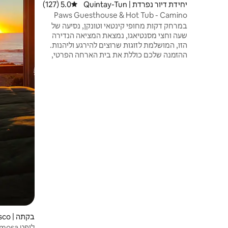
יחידת דיור נפרדת | Quintay-Tun
5.0 (127)
דירוג ממוצע של 5.0 מתוך 5, 127 ביקורות
quén
Paws Guesthouse & Hot Tub - Camino
Quintay - Tunquén
במרחק דקות מחופי קינטאי וטונקן, נסיעה של
שעה וחצי מסנטיאגו, נמצאת המציאה הנדירה
הזו, המושלמת לזוגות שרוצים להירגע וליהנות.
ההזמנה שלכם כוללת את בית הארחה הפרטי,
שימוש בג'קוזי בחוץ, אזור גריל, חניה וכניסה
משלכם. זה המקום המושלם להיטען, לחגוג
אירוע מיוחד, ליהנות מהטבע, להירגע ולחקור!
בית ההארחה כולל למעלה מ-70 שירותים
מודרניים לאורח, מתאים ל-2 אנשים, נקי ובהיר
עם אסתטיקה מקסימה. יש גם ארוחות זמינות.
בקתה | El Quisco
לופט El Quisco Vista Hermosa