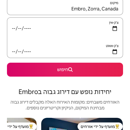
יש לנווט עם מקשי החיצים למעלה ולמטה או לעיין בעזרת תנועות מגע או החלקה.
חיפוש
רוג גבוה בEmbro
האירוח האלה מקבלים דירוג גבוה
יקיון וקריטריונים נוספים.
בית |  Jacobs
מועדף על ידי אורחים
מאר
ל ידי אורחים
מוביל בקרב נכסים מועדפים על ידי אורחים
מאר