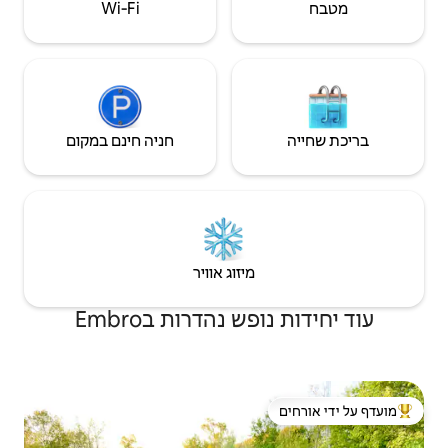
Wi‑Fi
חניה חינם במקום
יזוג אוויר
נהדרות בEmbro
 ידי אורחים