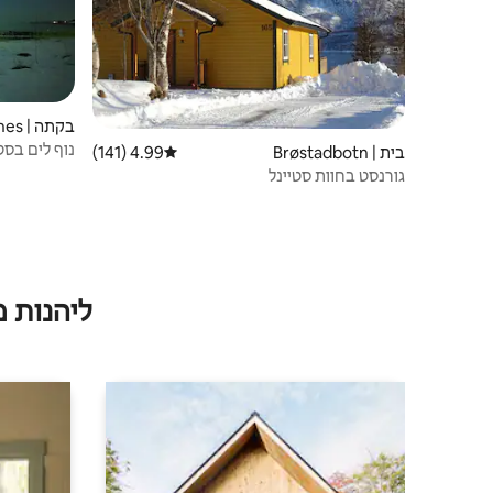
בקתה | Engenes
נוף לים בס
בית | Brøstadbotn
4.99 (141)
דירוג ממוצע של 4.99 מתוך 5, 141 ביקורות
הארקטי
גורנסט בחוות סטיינל
ליהנות 