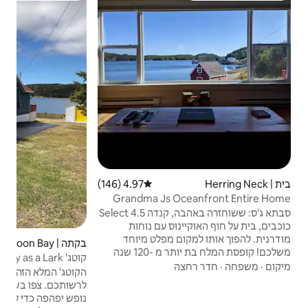
️יש 
ממוק
ברלי
בני 
תמור
מהמר
ולצפ
לנהר 
לפגו
שימו 
Arm.
4.97 (146)
דירוג ממוצע של 4.97 מתוך 5, 146 ביקורות
Grandma Js
סבתא ג'ס: ששוחזרה באהבה, קנדה Select 4.5
 עם נוחות
מפלט מיוחד
בקתה | Loon Bay
4.98 (404)
דירוג ממוצע של 4.98 מתוך 5, 404 ביקורות
משלכם! קופסת המלח בת יותר מ -120 שנה
קוטג' Happy as a Lark מול האוקיינוס בלון ביי
בלת את פני האורחים ב - Herring Neck
הקוטג' המלא הזה, הממוקם ליד האוקיינוס,
חדר גדול ופתוח
לרשותכם. צפו בשמש רוקדת על המים. מקום
 לים. תקרות
נופש יפהפה כדי להירגע וליהנות מהנוף עוצר
 רגל למעלה מזמינות אתכם