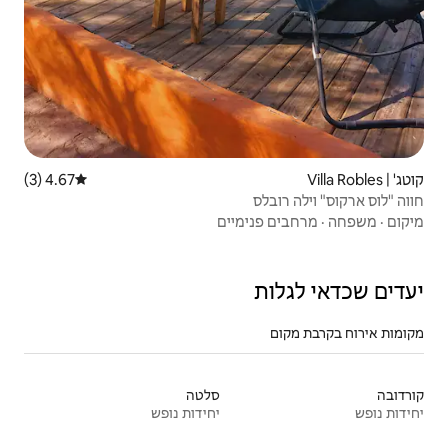
4.67 (3)
דירוג ממוצע של 4.67 מתוך 5, 3 ביקורות
מיים
סלטה
יחידות נופש