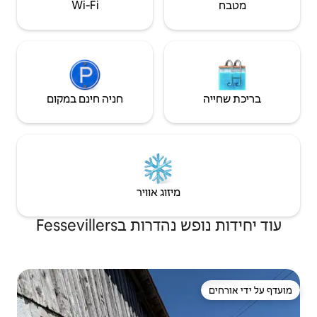
Wi‑Fi
חניה חינם במקום
יזוג אוויר
בFessevillers