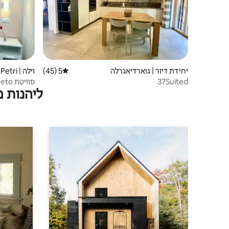
יחידת דיור | גוארדיאגרלה
5 (45)
דירוג ממוצע של 5 מתוך 5, 45 ביקורות
וילה | Fara Filiorum Petri
37Suited
סוויטת Vigneto | להירגע בין ים להרים
ליהנות 