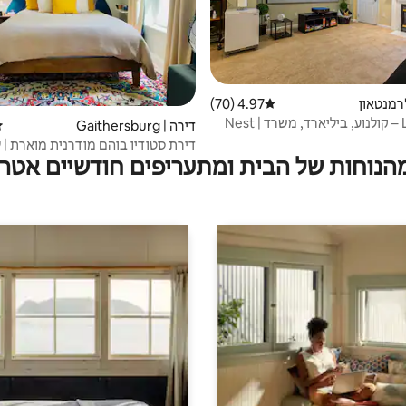
'רמנטאון
4.97 (70)
דירוג ממוצע של 4.97 מתוך 5, 70 ביקורות
Lux Haven – קולנוע, ביליארד, משרד | Nest
דירה | Gaithersburg
די
מהנוחות של הבית ומתעריפים חודשיים אטרק
270