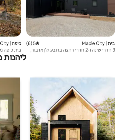
בית | Maple City
5 (6)
דירוג ממוצע של 5 מתוך 5, 6 ביקורות
כיפה | Maple City
3 חדרי שינה ו-2 חדרי רחצה ברובע גלן ארבור,
בית כיפה מב
ליהנות 
הליכה לאגם גלן