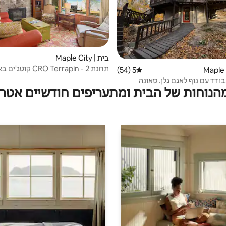
בית | Maple City
תחנת CRO Terrapin - 2 קוטג'ים באגם גלן
5 (54)
דירוג ממוצע של 5 מתוך 5, 54 ביקורות
ודד עם נוף לאגם גלן. סאונה
מהנוחות של הבית ומתעריפים חודשיים אטרק