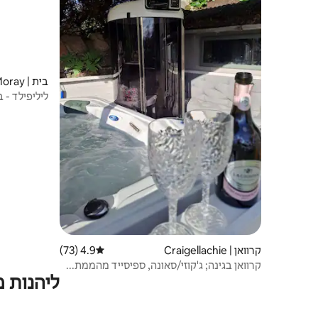
בית | Moray
ליליפילד - בית נופש יוקרתי אברלור
קרוואן | Craigellachie
4.9 (73)
דירוג ממוצע של 4.9 מתוך 5, 73 ביקורות
קרוואן בגינה; ג'קוזי/סאונה, ספיסייד מהממת...
ליהנות 