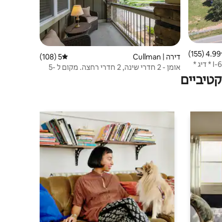
4.99 (155)
 ממוצע של 4.99 מתוך 5, 155 ביקורות
דירה | Cullman
5 (108)
דירוג ממוצע של 5 מתוך 5, 108 ביקורות
שהייה בחווה: אגם סמית' ליד כביש I-65 * דיג *
אומן - 2 חדרי שינה, 2 חדרי רחצה. מקום ל -5
טיביים
אנשים! ידידותי לסירה!