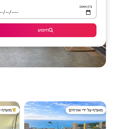
צ'ק-אאוט
חיפוש
מועדף על ידי אורחים
מועדף ע
מועדף על ידי אורחים
מוביל בקרב