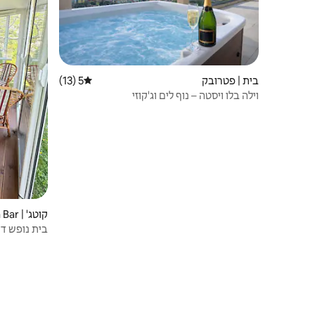
בית | פטרובק
5 (13)
דירוג ממוצע של 5 מתוך 5, 13 ביקורות
וילה בלו ויסטה – נוף לים וג'קוזי
קוטג' | Opština Bar
בית נופש דר