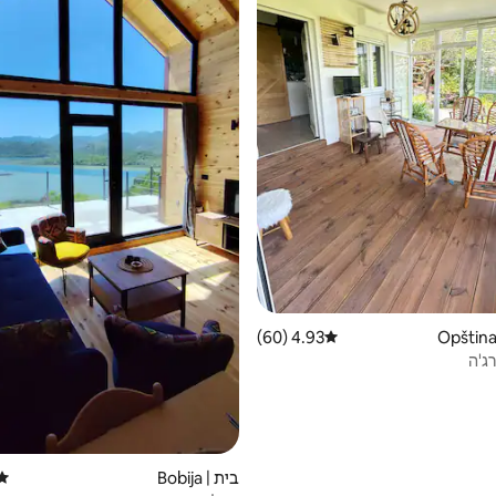
4.93 (60)
דירוג ממוצע של 4.93 מתוך 5, 60 ביקורות
ג'ה
בית | Bobija
דירו