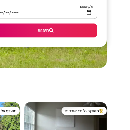
צ'ק-אאוט
חיפוש
מועדף על ידי אורחים
מועדף על י
מוביל בקרב נכסים מועדפים על ידי אורחים
מועדף על י