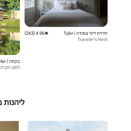
יחידת דיור צמודה | Tyler
4.96 (243)
דירוג ממוצע של 4.96 מתוך 5, 243 ביקורות
Traveler's Nest
בקתה | Tyler
לופט יוקרתי
ליד לינדזי 
ליהנות 