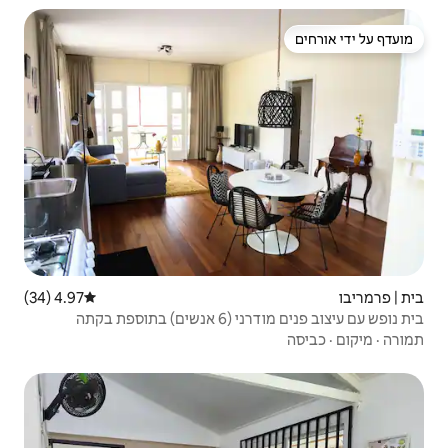
4.97 (34)
דירוג ממוצע של 4.97 מתוך 5, 34 ביקורות
 בקתה