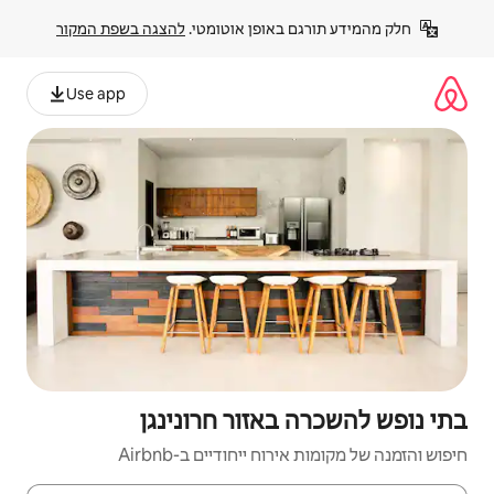
פן אוטומטי. 
להצגה בשפת המקור
Use app
זור חרונינגן
יחודיים ב-Airbnb