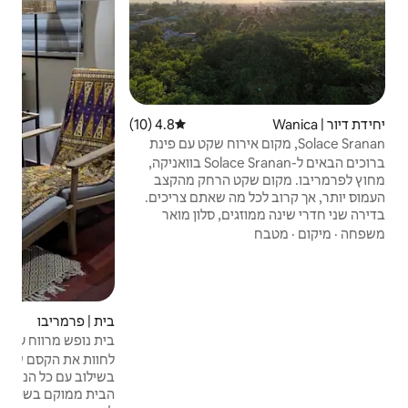
פינת
סטודי
עבוד
ופרוד
מיקו
המיק
4.8 (10)
דירוג ממוצע של 4.8 מתוך 5, 10 ביקורות
למשר
ם אירוח שקט עם פינת
הראש
ברוכים הבאים ל-Solace Sranan בוואניקה,
לנוסע
הרחק מהקצב
 שאתם צריכים.
, סלון מואר
גם כמשטח
היר ומדפסת לפי
 יתושים.
ת כביסה
ות. אידיאלי
 עבודה או לכמה
בית | פרמריבו
4.79 (14)
דירוג ממוצע של 4.79 מתוך 5, 14 ביקורות
בית נופש מרווח עם גינת בידור
לחוות את הקסם של חיי סורינאם העתיקים,
בשילוב עם כל הנוחות המודרנית של ימינו.
הבית ממוקם בשכונה תוססת מאוד קרוב