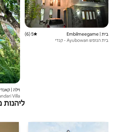
בית | Embilmeegame
5 (6)
דירוג ממוצע של 5 מתוך 5, 6 ביקורות
בית הנופש Ayubowan - קנדי
וילה | קאנדי
dari Villa
ליהנות 