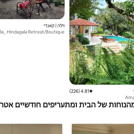
וילה | קאנדי
lla_ Hindagala Retreat/Boutique
V_ entire
4.81 (226)
דירוג ממוצע של 4.81 מתוך 5, 226 ביקורות
Aman
מהנוחות של הבית ומתעריפים חודשיים אטרק