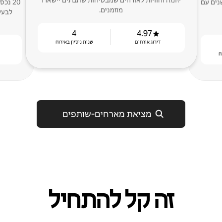
יזומה וחוויות לאורחים שמבטיחות שהבתים יישארו
ד העליון של הבתים "עם יותר מ -8 שנים עם
מוזמנים.
לבעל
4
4.97
דירוג אורחים
שנות ניסיון באירוח
ח
מציאת מארחים‑שותפים
זה קל להתחיל