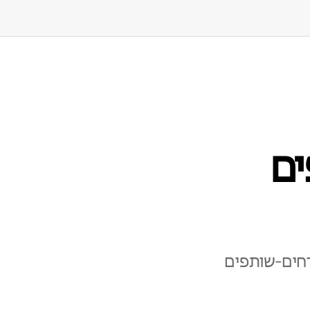
ם
חים‑שותפים