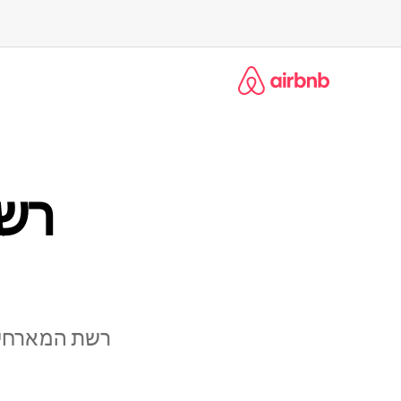
ילוג
תוכן
רש
רשת המארחים