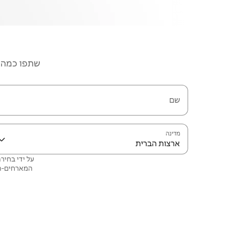
שתפו כמה פ
שם
מדינה
ארצות הברית
המארחים‑הש