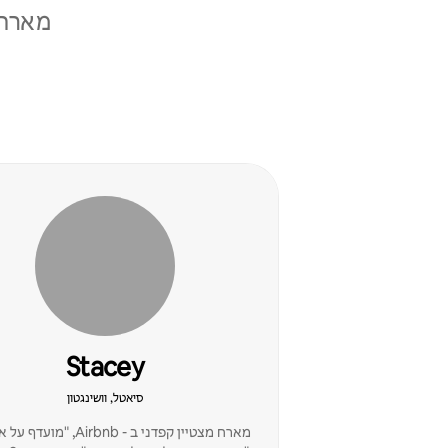
מארחי
Stacey
סיאטל, וושינגטון
מארח מצטיין קפדני ב - Airbnb, "