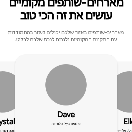
מארחים‑שותפים מקומיים
עושים את זה הכי טוב
מארחים‑שותפים באזור שלכם יכולים לעזור בהתמודדות
עם התקנות המקומיות ולגרום לנכס שלכם לבלוט.
Dave
ystal
El
פומפנו ביץ', פלורידה
ץ', פלורידה
בוקה רטון, 