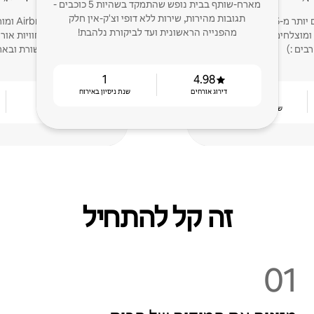
מארח-שותף בבית נופש שהתמקד בשהיות 5 כוכבים -
תגובות מהירות, שירות ללא דופי וצ'ק-אין חלק
אני אוהב מאוד לארח, עם יותר מ-6 שנות ניסיון במתן
אני מאר
מהפנייה הראשונית ועד לביקורת נלהבת!
ומוצלחים, ומקווה שיהיו לי
אוהבת ליצור חוויות או
רבים :)
בתקשורת ובארג
1
4.98
דירוג אורחים
שנת ניסיון באירוח
5.0
5
שנות ניסיון באירוח
דירוג אורחים
זה קל להתחיל
01